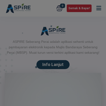
0
Semak & Bayar!
Bayar Cukai Taksiran, Kompaun &
ASPIRE Seberang Perai adalah aplikasi sehenti untuk
pembayaran elektronik kepada Majlis Bandaraya Seberang
Perai (MBSP). Muat turun versi terkini aplikasi kami sekarang!
Info Lanjut