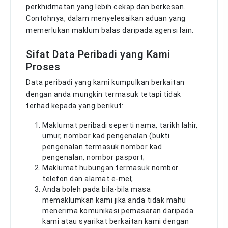
perkhidmatan yang lebih cekap dan berkesan.
Contohnya, dalam menyelesaikan aduan yang
memerlukan maklum balas daripada agensi lain.
Sifat Data Peribadi yang Kami
Proses
Data peribadi yang kami kumpulkan berkaitan
dengan anda mungkin termasuk tetapi tidak
terhad kepada yang berikut:
Maklumat peribadi seperti nama, tarikh lahir,
umur, nombor kad pengenalan (bukti
pengenalan termasuk nombor kad
pengenalan, nombor pasport;
Maklumat hubungan termasuk nombor
telefon dan alamat e-mel;
Anda boleh pada bila-bila masa
memaklumkan kami jika anda tidak mahu
menerima komunikasi pemasaran daripada
kami atau syarikat berkaitan kami dengan