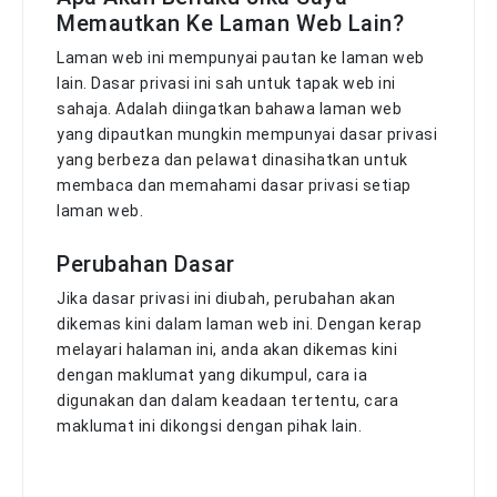
Memautkan Ke Laman Web Lain?
Laman web ini mempunyai pautan ke laman web
lain. Dasar privasi ini sah untuk tapak web ini
sahaja. Adalah diingatkan bahawa laman web
yang dipautkan mungkin mempunyai dasar privasi
yang berbeza dan pelawat dinasihatkan untuk
membaca dan memahami dasar privasi setiap
laman web.
Perubahan Dasar
Jika dasar privasi ini diubah, perubahan akan
dikemas kini dalam laman web ini. Dengan kerap
melayari halaman ini, anda akan dikemas kini
dengan maklumat yang dikumpul, cara ia
digunakan dan dalam keadaan tertentu, cara
maklumat ini dikongsi dengan pihak lain.