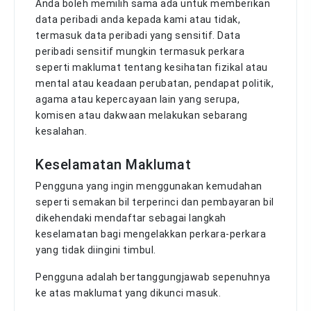
Anda boleh memilih sama ada untuk memberikan
data peribadi anda kepada kami atau tidak,
termasuk data peribadi yang sensitif. Data
peribadi sensitif mungkin termasuk perkara
seperti maklumat tentang kesihatan fizikal atau
mental atau keadaan perubatan, pendapat politik,
agama atau kepercayaan lain yang serupa,
komisen atau dakwaan melakukan sebarang
kesalahan.
Keselamatan Maklumat
Pengguna yang ingin menggunakan kemudahan
seperti semakan bil terperinci dan pembayaran bil
dikehendaki mendaftar sebagai langkah
keselamatan bagi mengelakkan perkara-perkara
yang tidak diingini timbul.
Pengguna adalah bertanggungjawab sepenuhnya
ke atas maklumat yang dikunci masuk.